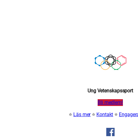
Ung Vetenskapssport
Bli medlem!
⭐
Läs mer
⭐
Kontakt
⭐
Engagera