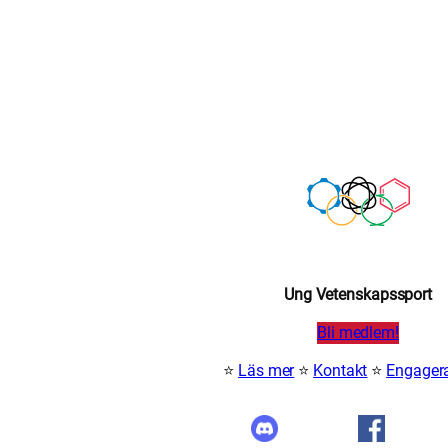
Ung Vetenskapssport
Bli medlem!
⭐
Läs mer
⭐
Kontakt
⭐
Engagera