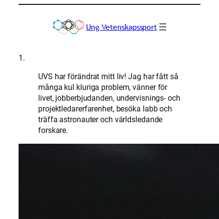
Hoppa
till
Ung Vetenskapssport
innehåll
1.
UVS har förändrat mitt liv! Jag har fått så
många kul kluriga problem, vänner för
livet, jobberbjudanden, undervisnings- och
projektledarerfarenhet, besöka labb och
träffa astronauter och världsledande
forskare.